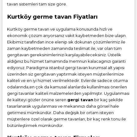
tavan sistemleri tam size göre.
Kurtköy germe tavan Fiyatları
Kurtköy germe tavan ve uygulama konusunda hızlı ve
ekonomik çözüm arıyorsanız vakit kaybetmeden bize ulaşın.
Ekibimiz tarafından ince elenip sık dokunan çözümlerimiz ile
zaman kaybetmeden zamanında teslimat ile, var olan tüm
gergitavan gereksinimlerinizi karşılayabileceksiniz. Üstelik
aldığınız bu hizmet tamamında memnun kalacagınızı garanti
ediyoruz. Paradigma istanbul
gergi tavan
kurumsal alt yapısı
üzerinden siz gergitavan yaptırmak isteyen müşterilerimize
kaliteli ve en iyi hizmet verilmektedir. Evlerde sadece oturma
odalarında,en çok da kamusal alanlarda kullanılması önerilen
gergi tavanlar kaliteli malzemelerden yapılmıştır. Uygulanması
ile kaliteyi gözler önüne seren
gergi tavan
bir kaç şekilde
tasarlanarak uygulanması ve mekanınızı daha görsel hale
getirmesi mümkündür. Daha değişik bir ortam isteyen
müşterilere özel olarak germe tavanları, bir kaç renk tonu ile
bütünleştirmek mümkündür.