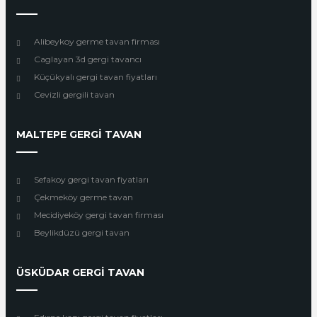
Alibeykoy germe tavan firması
Caglayan 3d gergi tavancı
Küçükyalı gergi tavan fiyatları
Cevizli gergili tavan
MALTEPE GERGİ TAVAN
Sefakoy gergi tavan fiyatları
Çekmeköy germe tavan
Mecidiyeköy gergi tavan firması
Beylikdüzü gergi tavan
ÜSKÜDAR GERGİ TAVAN