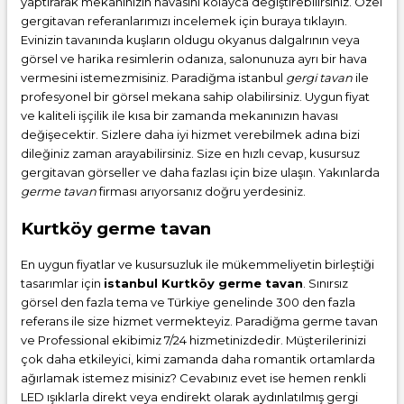
yaptırarak mekanınızın havasını kolayca değiştirebilirsiniz. Özel
gergitavan referanlarımızı incelemek için buraya tıklayın.
Evinizin tavanında kuşların oldugu okyanus dalgalrının veya
görsel ve harika resimlerin odanıza, salonunuza ayrı bir hava
vermesini istemezmisiniz. Paradiğma istanbul
gergi tavan
ile
profesyonel bir görsel mekana sahip olabilirsiniz. Uygun fiyat
ve kaliteli işçilik ile kısa bir zamanda mekanınızın havası
değişecektir. Sizlere daha iyi hizmet verebilmek adına bizi
dileğiniz zaman arayabilirsiniz. Size en hızlı cevap, kusursuz
gergitavan görseller ve daha fazlası için bize ulaşın. Yakınlarda
germe tavan
firması arıyorsanız doğru yerdesiniz.
Kurtköy germe tavan
En uygun fiyatlar ve kusursuzluk ile mükemmeliyetin birleştiği
tasarımlar için
istanbul Kurtköy germe tavan
. Sınırsız
görsel den fazla tema ve Türkiye genelinde 300 den fazla
referans ile size hizmet vermekteyiz. Paradiğma
germe tavan
ve Professional ekibimiz 7/24 hizmetinizdedir. Müşterilerinizi
çok daha etkileyici, kimi zamanda daha romantik ortamlarda
ağırlamak istemez misiniz? Cevabınız evet ise hemen renkli
LED ışıklarla direkt veya endirekt olarak aydınlatılmış gergi