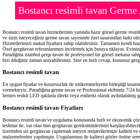
Bostancı resimli tavan Germ
Bostancı resimli tavan hizmetlerinin yanında hazır görsel germe resi
ve sizin isteyeceğiniz germe tavan sayesinde özel tasarımdan farkı o
Hizmetlerimizi makul fiyatlara sahip olabilirsiniz. Tamamen kendi haz
Özel gergitavan referanlarımızı incelemek için buraya tıklayın. Evini
Paradiğma istanbul
gergi tavan
ile profesyonel bir görsel mekana sahip
bizi dileğiniz zaman arayabilirsiniz. Size en hızlı cevap, kusursuz gerg
Bostancı resimli tavan
En uygun fiyatlar ve kusursuzluk ile mükemmeliyetin birleştiği tasarı
vermekteyiz. Paradiğma
germe tavan
ve Professional ekibimiz 7/24 hi
hemen renkli LED ışıklarla direkt veya endirekt olarak aydınlatılmış ge
Bostancı resimli tavan Fiyatları
Bostancı resimli tavan ve uygulama konusunda hızlı ve ekonomik çöz
teslimat ile, var olan tüm gergitavan gereksinimlerinizi karşılayabil
üzerinden siz gergitavan yaptırmak isteyen müşterilerimize kaliteli ve
malzemelerden yapılmıştır. Uygulanması ile kaliteyi gözler önüne ser