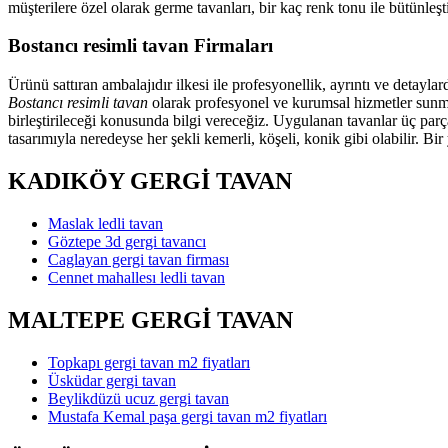
müşterilere özel olarak germe tavanları, bir kaç renk tonu ile bütünl
Bostancı resimli tavan Firmaları
Ürünü sattıran ambalajıdır ilkesi ile profesyonellik, ayrıntı ve detayl
Bostancı resimli tavan
olarak profesyonel ve kurumsal hizmetler sunmak
birleştirileceği konusunda bilgi vereceğiz. Uygulanan tavanlar üç parç
tasarımıyla neredeyse her şekli kemerli, köşeli, konik gibi olabilir. Bi
KADIKÖY GERGİ TAVAN
Maslak ledli tavan
Göztepe 3d gergi tavancı
Caglayan gergi tavan firması
Cennet mahallesı ledli tavan
MALTEPE GERGİ TAVAN
Topkapı gergi tavan m2 fiyatları
Üsküdar gergi tavan
Beylikdüzü ucuz gergi tavan
Mustafa Kemal paşa gergi tavan m2 fiyatları