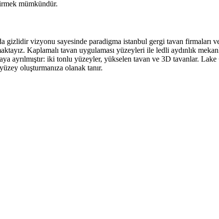
eştirmek mümkündür.
arda gizlidir vizyonu sayesinde paradigma istanbul gergi tavan firmaları 
tayız. Kaplamalı tavan uygulaması yüzeyleri ile ledli aydınlık mekanlar 
aya ayrılmıştır: iki tonlu yüzeyler, yükselen tavan ve 3D tavanlar. Lake
r yüzey oluşturmanıza olanak tanır.