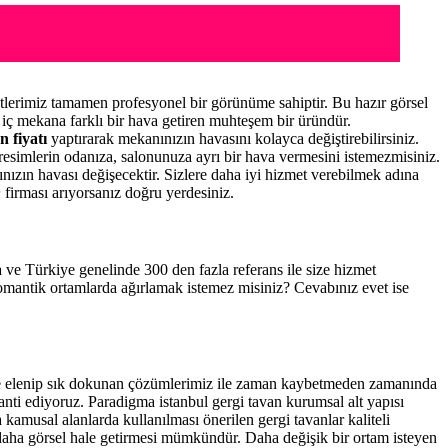
lerimiz tamamen profesyonel bir görünüme sahiptir. Bu hazır görsel
iç mekana farklı bir hava getiren muhteşem bir üründür.
n fiyatı
yaptırarak mekanınızın havasını kolayca değiştirebilirsiniz.
resimlerin odanıza, salonunuza ayrı bir hava vermesini istemezmisiniz.
nınızın havası değişecektir. Sizlere daha iyi hizmet verebilmek adına
n
firması arıyorsanız doğru yerdesiniz.
ma ve Türkiye genelinde 300 den fazla referans ile size hizmet
romantik ortamlarda ağırlamak istemez misiniz? Cevabınız evet ise
ce elenip sık dokunan çözümlerimiz ile zaman kaybetmeden zamanında
ranti ediyoruz. Paradigma istanbul
gergi tavan
kurumsal alt yapısı
kamusal alanlarda kullanılması önerilen gergi tavanlar kaliteli
daha görsel hale getirmesi mümkündür. Daha değişik bir ortam isteyen