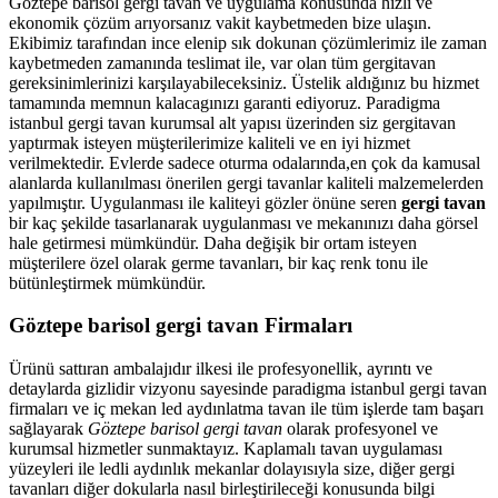
Göztepe barisol gergi tavan ve uygulama konusunda hızlı ve
ekonomik çözüm arıyorsanız vakit kaybetmeden bize ulaşın.
Ekibimiz tarafından ince elenip sık dokunan çözümlerimiz ile zaman
kaybetmeden zamanında teslimat ile, var olan tüm gergitavan
gereksinimlerinizi karşılayabileceksiniz. Üstelik aldığınız bu hizmet
tamamında memnun kalacagınızı garanti ediyoruz. Paradigma
istanbul
gergi tavan
kurumsal alt yapısı üzerinden siz gergitavan
yaptırmak isteyen müşterilerimize kaliteli ve en iyi hizmet
verilmektedir. Evlerde sadece oturma odalarında,en çok da kamusal
alanlarda kullanılması önerilen gergi tavanlar kaliteli malzemelerden
yapılmıştır. Uygulanması ile kaliteyi gözler önüne seren
gergi tavan
bir kaç şekilde tasarlanarak uygulanması ve mekanınızı daha görsel
hale getirmesi mümkündür. Daha değişik bir ortam isteyen
müşterilere özel olarak germe tavanları, bir kaç renk tonu ile
bütünleştirmek mümkündür.
Göztepe barisol gergi tavan Firmaları
Ürünü sattıran ambalajıdır ilkesi ile profesyonellik, ayrıntı ve
detaylarda gizlidir vizyonu sayesinde paradigma istanbul gergi tavan
firmaları ve iç mekan led aydınlatma tavan ile tüm işlerde tam başarı
sağlayarak
Göztepe barisol gergi tavan
olarak profesyonel ve
kurumsal hizmetler sunmaktayız. Kaplamalı tavan uygulaması
yüzeyleri ile ledli aydınlık mekanlar dolayısıyla size, diğer gergi
tavanları diğer dokularla nasıl birleştirileceği konusunda bilgi