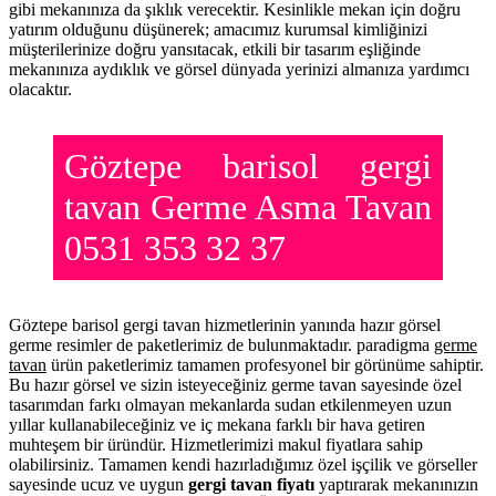
gibi mekanınıza da şıklık verecektir. Kesinlikle mekan için doğru
yatırım olduğunu düşünerek; amacımız kurumsal kimliğinizi
müşterilerinize doğru yansıtacak, etkili bir tasarım eşliğinde
mekanınıza aydıklık ve görsel dünyada yerinizi almanıza yardımcı
olacaktır.
Göztepe barisol gergi
tavan Germe Asma Tavan
0531 353 32 37
Göztepe barisol gergi tavan hizmetlerinin yanında hazır görsel
germe resimler de paketlerimiz de bulunmaktadır. paradigma
germe
tavan
ürün paketlerimiz tamamen profesyonel bir görünüme sahiptir.
Bu hazır görsel ve sizin isteyeceğiniz germe tavan sayesinde özel
tasarımdan farkı olmayan mekanlarda sudan etkilenmeyen uzun
yıllar kullanabileceğiniz ve iç mekana farklı bir hava getiren
muhteşem bir üründür. Hizmetlerimizi makul fiyatlara sahip
olabilirsiniz. Tamamen kendi hazırladığımız özel işçilik ve görseller
sayesinde ucuz ve uygun
gergi tavan fiyatı
yaptırarak mekanınızın