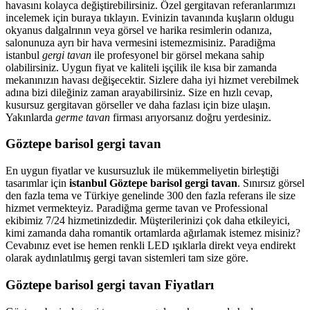
havasını kolayca değiştirebilirsiniz. Özel gergitavan referanlarımızı
incelemek için buraya tıklayın. Evinizin tavanında kuşların oldugu
okyanus dalgalrının veya görsel ve harika resimlerin odanıza,
salonunuza ayrı bir hava vermesini istemezmisiniz. Paradiğma
istanbul
gergi tavan
ile profesyonel bir görsel mekana sahip
olabilirsiniz. Uygun fiyat ve kaliteli işçilik ile kısa bir zamanda
mekanınızın havası değişecektir. Sizlere daha iyi hizmet verebilmek
adına bizi dileğiniz zaman arayabilirsiniz. Size en hızlı cevap,
kusursuz gergitavan görseller ve daha fazlası için bize ulaşın.
Yakınlarda
germe tavan
firması arıyorsanız doğru yerdesiniz.
Göztepe barisol gergi tavan
En uygun fiyatlar ve kusursuzluk ile mükemmeliyetin birleştiği
tasarımlar için
istanbul Göztepe barisol gergi tavan
. Sınırsız görsel
den fazla tema ve Türkiye genelinde 300 den fazla referans ile size
hizmet vermekteyiz. Paradiğma
germe tavan
ve Professional
ekibimiz 7/24 hizmetinizdedir. Müşterilerinizi çok daha etkileyici,
kimi zamanda daha romantik ortamlarda ağırlamak istemez misiniz?
Cevabınız evet ise hemen renkli LED ışıklarla direkt veya endirekt
olarak aydınlatılmış gergi tavan sistemleri tam size göre.
Göztepe barisol gergi tavan Fiyatları