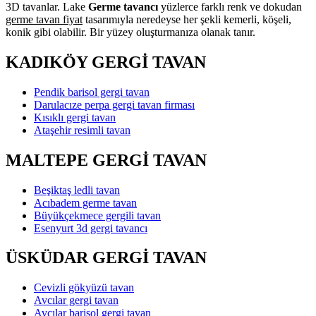
3D tavanlar. Lake
Germe tavancı
yüzlerce farklı renk ve dokudan
germe tavan fiyat
tasarımıyla neredeyse her şekli kemerli, köşeli,
konik gibi olabilir. Bir yüzey oluşturmanıza olanak tanır.
KADIKÖY GERGİ TAVAN
Pendik barisol gergi tavan
Darulacıze perpa gergi tavan firması
Kısıklı gergi tavan
Ataşehir resimli tavan
MALTEPE GERGİ TAVAN
Beşiktaş ledli tavan
Acıbadem germe tavan
Büyükçekmece gergili tavan
Esenyurt 3d gergi tavancı
ÜSKÜDAR GERGİ TAVAN
Cevizli gökyüzü tavan
Avcılar gergi tavan
Avcılar barisol gergi tavan