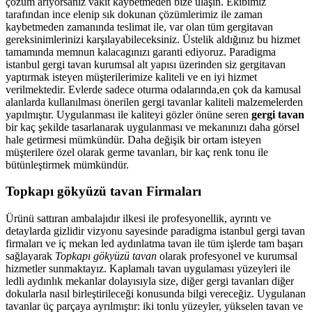
çözüm arıyorsanız vakit kaybetmeden bize ulaşın. Ekibimiz
tarafından ince elenip sık dokunan çözümlerimiz ile zaman
kaybetmeden zamanında teslimat ile, var olan tüm gergitavan
gereksinimlerinizi karşılayabileceksiniz. Üstelik aldığınız bu hizmet
tamamında memnun kalacagınızı garanti ediyoruz. Paradigma
istanbul
gergi tavan
kurumsal alt yapısı üzerinden siz gergitavan
yaptırmak isteyen müşterilerimize kaliteli ve en iyi hizmet
verilmektedir. Evlerde sadece oturma odalarında,en çok da kamusal
alanlarda kullanılması önerilen gergi tavanlar kaliteli malzemelerden
yapılmıştır. Uygulanması ile kaliteyi gözler önüne seren
gergi tavan
bir kaç şekilde tasarlanarak uygulanması ve mekanınızı daha görsel
hale getirmesi mümkündür. Daha değişik bir ortam isteyen
müşterilere özel olarak germe tavanları, bir kaç renk tonu ile
bütünleştirmek mümkündür.
Topkapı gökyüzü tavan Firmaları
Ürünü sattıran ambalajıdır ilkesi ile profesyonellik, ayrıntı ve
detaylarda gizlidir vizyonu sayesinde paradigma istanbul gergi tavan
firmaları ve iç mekan led aydınlatma tavan ile tüm işlerde tam başarı
sağlayarak
Topkapı gökyüzü tavan
olarak profesyonel ve kurumsal
hizmetler sunmaktayız. Kaplamalı tavan uygulaması yüzeyleri ile
ledli aydınlık mekanlar dolayısıyla size, diğer gergi tavanları diğer
dokularla nasıl birleştirileceği konusunda bilgi vereceğiz. Uygulanan
tavanlar üç parçaya ayrılmıştır: iki tonlu yüzeyler, yükselen tavan ve