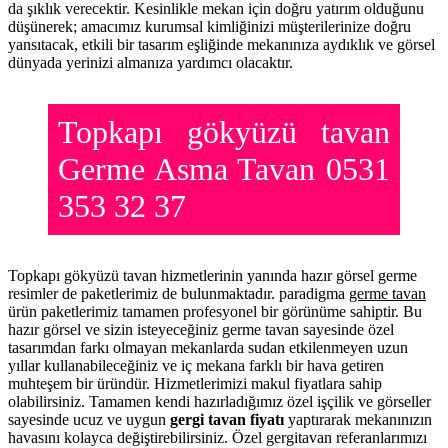
da şıklık verecektir. Kesinlikle mekan için doğru yatırım olduğunu
düşünerek; amacımız kurumsal kimliğinizi müşterilerinize doğru
yansıtacak, etkili bir tasarım eşliğinde mekanınıza aydıklık ve görsel
dünyada yerinizi almanıza yardımcı olacaktır.
Topkapı gökyüzü tavan
Germe Asma Tavan 0531
353 32 37
Topkapı gökyüzü tavan hizmetlerinin yanında hazır görsel germe
resimler de paketlerimiz de bulunmaktadır. paradigma
germe tavan
ürün paketlerimiz tamamen profesyonel bir görünüme sahiptir. Bu
hazır görsel ve sizin isteyeceğiniz germe tavan sayesinde özel
tasarımdan farkı olmayan mekanlarda sudan etkilenmeyen uzun
yıllar kullanabileceğiniz ve iç mekana farklı bir hava getiren
muhteşem bir üründür. Hizmetlerimizi makul fiyatlara sahip
olabilirsiniz. Tamamen kendi hazırladığımız özel işçilik ve görseller
sayesinde ucuz ve uygun
gergi tavan fiyatı
yaptırarak mekanınızın
havasını kolayca değiştirebilirsiniz. Özel gergitavan referanlarımızı