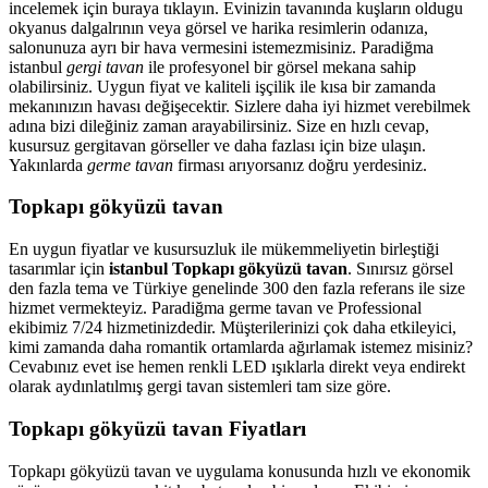
incelemek için buraya tıklayın. Evinizin tavanında kuşların oldugu
okyanus dalgalrının veya görsel ve harika resimlerin odanıza,
salonunuza ayrı bir hava vermesini istemezmisiniz. Paradiğma
istanbul
gergi tavan
ile profesyonel bir görsel mekana sahip
olabilirsiniz. Uygun fiyat ve kaliteli işçilik ile kısa bir zamanda
mekanınızın havası değişecektir. Sizlere daha iyi hizmet verebilmek
adına bizi dileğiniz zaman arayabilirsiniz. Size en hızlı cevap,
kusursuz gergitavan görseller ve daha fazlası için bize ulaşın.
Yakınlarda
germe tavan
firması arıyorsanız doğru yerdesiniz.
Topkapı gökyüzü tavan
En uygun fiyatlar ve kusursuzluk ile mükemmeliyetin birleştiği
tasarımlar için
istanbul Topkapı gökyüzü tavan
. Sınırsız görsel
den fazla tema ve Türkiye genelinde 300 den fazla referans ile size
hizmet vermekteyiz. Paradiğma
germe tavan
ve Professional
ekibimiz 7/24 hizmetinizdedir. Müşterilerinizi çok daha etkileyici,
kimi zamanda daha romantik ortamlarda ağırlamak istemez misiniz?
Cevabınız evet ise hemen renkli LED ışıklarla direkt veya endirekt
olarak aydınlatılmış gergi tavan sistemleri tam size göre.
Topkapı gökyüzü tavan Fiyatları
Topkapı gökyüzü tavan ve uygulama konusunda hızlı ve ekonomik