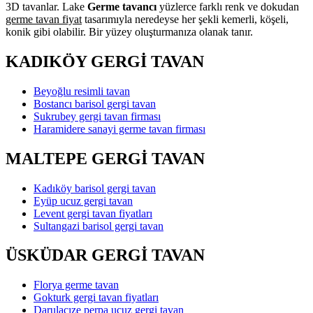
3D tavanlar. Lake
Germe tavancı
yüzlerce farklı renk ve dokudan
germe tavan fiyat
tasarımıyla neredeyse her şekli kemerli, köşeli,
konik gibi olabilir. Bir yüzey oluşturmanıza olanak tanır.
KADIKÖY GERGİ TAVAN
Beyoğlu resimli tavan
Bostancı barisol gergi tavan
Sukrubey gergi tavan firması
Haramidere sanayi germe tavan firması
MALTEPE GERGİ TAVAN
Kadıköy barisol gergi tavan
Eyüp ucuz gergi tavan
Levent gergi tavan fiyatları
Sultangazi barisol gergi tavan
ÜSKÜDAR GERGİ TAVAN
Florya germe tavan
Gokturk gergi tavan fiyatları
Darulacıze perpa ucuz gergi tavan