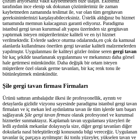
çözüm arıyorsanız vakit kaybetmeden bize ulaşın. Ekibimiz
tarafından ince elenip sık dokunan çözümlerimiz ile zaman
kaybetmeden zamanında teslimat ile, var olan tüm gergitavan
gereksinimlerinizi karşılayabileceksiniz. Üstelik aldığınız bu hizmet
tamamında memnun kalacagınızı garanti ediyoruz. Paradigma
istanbul
gergi tavan
kurumsal alt yapısı üzerinden siz gergitavan
yaptırmak isteyen müşterilerimize kaliteli ve en iyi hizmet
verilmektedir. Evlerde sadece oturma odalarında,en çok da kamusal
alanlarda kullanılması önerilen gergi tavanlar kaliteli malzemelerden
yapılmıştır. Uygulanması ile kaliteyi gözler önüne seren
gergi tavan
bir kaç şekilde tasarlanarak uygulanması ve mekanınızı daha görsel
hale getirmesi mümkündür. Daha değişik bir ortam isteyen
müşterilere özel olarak germe tavanları, bir kaç renk tonu ile
bütünleştirmek mümkündür.
Şile gergi tavan firması Firmaları
Ürünü sattıran ambalajıdır ilkesi ile profesyonellik, ayrıntı ve
detaylarda gizlidir vizyonu sayesinde paradigma istanbul gergi tavan
firmaları ve iç mekan led aydınlatma tavan ile tüm işlerde tam başarı
sağlayarak
Şile gergi tavan firması
olarak profesyonel ve kurumsal
hizmetler sunmaktayız. Kaplamalı tavan uygulaması yüzeyleri ile
ledli aydınlık mekanlar dolayısıyla size, diğer gergi tavanları diğer
dokularla nasıl birleştirileceği konusunda bilgi vereceğiz. Uygulanan
tavanlar üç parçaya ayrılmıştır: iki tonlu yüzeyler, yükselen tavan ve