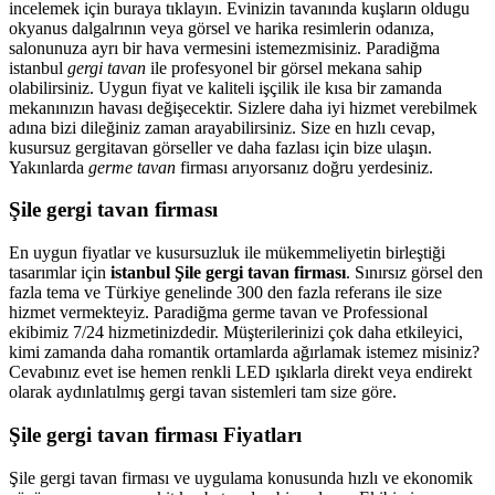
incelemek için buraya tıklayın. Evinizin tavanında kuşların oldugu
okyanus dalgalrının veya görsel ve harika resimlerin odanıza,
salonunuza ayrı bir hava vermesini istemezmisiniz. Paradiğma
istanbul
gergi tavan
ile profesyonel bir görsel mekana sahip
olabilirsiniz. Uygun fiyat ve kaliteli işçilik ile kısa bir zamanda
mekanınızın havası değişecektir. Sizlere daha iyi hizmet verebilmek
adına bizi dileğiniz zaman arayabilirsiniz. Size en hızlı cevap,
kusursuz gergitavan görseller ve daha fazlası için bize ulaşın.
Yakınlarda
germe tavan
firması arıyorsanız doğru yerdesiniz.
Şile gergi tavan firması
En uygun fiyatlar ve kusursuzluk ile mükemmeliyetin birleştiği
tasarımlar için
istanbul Şile gergi tavan firması
. Sınırsız görsel den
fazla tema ve Türkiye genelinde 300 den fazla referans ile size
hizmet vermekteyiz. Paradiğma
germe tavan
ve Professional
ekibimiz 7/24 hizmetinizdedir. Müşterilerinizi çok daha etkileyici,
kimi zamanda daha romantik ortamlarda ağırlamak istemez misiniz?
Cevabınız evet ise hemen renkli LED ışıklarla direkt veya endirekt
olarak aydınlatılmış gergi tavan sistemleri tam size göre.
Şile gergi tavan firması Fiyatları
Şile gergi tavan firması ve uygulama konusunda hızlı ve ekonomik