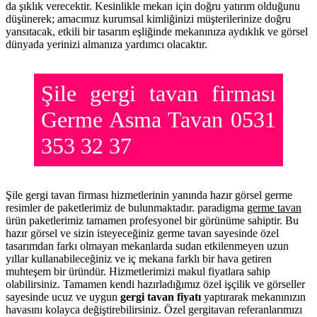
da şıklık verecektir. Kesinlikle mekan için doğru yatırım olduğunu
düşünerek; amacımız kurumsal kimliğinizi müşterilerinize doğru
yansıtacak, etkili bir tasarım eşliğinde mekanınıza aydıklık ve görsel
dünyada yerinizi almanıza yardımcı olacaktır.
Şile gergi tavan firması
Germe Asma Tavan 0531
353 32 37
Şile gergi tavan firması hizmetlerinin yanında hazır görsel germe
resimler de paketlerimiz de bulunmaktadır. paradigma
germe tavan
ürün paketlerimiz tamamen profesyonel bir görünüme sahiptir. Bu
hazır görsel ve sizin isteyeceğiniz germe tavan sayesinde özel
tasarımdan farkı olmayan mekanlarda sudan etkilenmeyen uzun
yıllar kullanabileceğiniz ve iç mekana farklı bir hava getiren
muhteşem bir üründür. Hizmetlerimizi makul fiyatlara sahip
olabilirsiniz. Tamamen kendi hazırladığımız özel işçilik ve görseller
sayesinde ucuz ve uygun
gergi tavan fiyatı
yaptırarak mekanınızın
havasını kolayca değiştirebilirsiniz. Özel gergitavan referanlarımızı