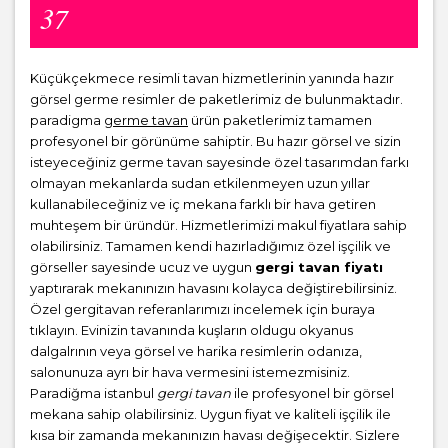
37
Küçükçekmece resimli tavan hizmetlerinin yanında hazır
görsel germe resimler de paketlerimiz de bulunmaktadır.
paradigma
germe tavan
ürün paketlerimiz tamamen
profesyonel bir görünüme sahiptir. Bu hazır görsel ve sizin
isteyeceğiniz germe tavan sayesinde özel tasarımdan farkı
olmayan mekanlarda sudan etkilenmeyen uzun yıllar
kullanabileceğiniz ve iç mekana farklı bir hava getiren
muhteşem bir üründür. Hizmetlerimizi makul fiyatlara sahip
olabilirsiniz. Tamamen kendi hazırladığımız özel işçilik ve
görseller sayesinde ucuz ve uygun
gergi tavan fiyatı
yaptırarak mekanınızın havasını kolayca değiştirebilirsiniz.
Özel gergitavan referanlarımızı incelemek için buraya
tıklayın. Evinizin tavanında kuşların oldugu okyanus
dalgalrının veya görsel ve harika resimlerin odanıza,
salonunuza ayrı bir hava vermesini istemezmisiniz.
Paradiğma istanbul
gergi tavan
ile profesyonel bir görsel
mekana sahip olabilirsiniz. Uygun fiyat ve kaliteli işçilik ile
kısa bir zamanda mekanınızın havası değişecektir. Sizlere