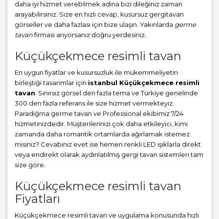
daha iyi hizmet verebilmek adına bizi dileğiniz zaman
arayabilirsiniz. Size en hızlı cevap, kusursuz gergitavan
görseller ve daha fazlası için bize ulaşın. Yakınlarda
germe
tavan
firması arıyorsanız doğru yerdesiniz.
Küçükçekmece resimli tavan
En uygun fiyatlar ve kusursuzluk ile mükemmeliyetin
birleştiği tasarımlar için
istanbul Küçükçekmece resimli
tavan
. Sınırsız görsel den fazla tema ve Türkiye genelinde
300 den fazla referans ile size hizmet vermekteyiz.
Paradiğma
germe tavan
ve Professional ekibimiz 7/24
hizmetinizdedir. Müşterilerinizi çok daha etkileyici, kimi
zamanda daha romantik ortamlarda ağırlamak istemez
misiniz? Cevabınız evet ise hemen renkli LED ışıklarla direkt
veya endirekt olarak aydınlatılmış gergi tavan sistemleri tam
size göre.
Küçükçekmece resimli tavan
Fiyatları
Küçükçekmece resimli tavan ve uygulama konusunda hızlı