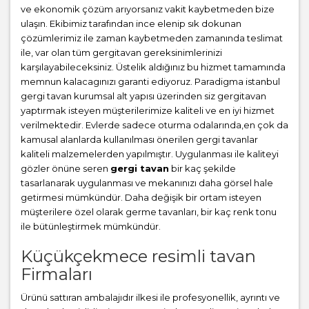
ve ekonomik çözüm arıyorsanız vakit kaybetmeden bize
ulaşın. Ekibimiz tarafından ince elenip sık dokunan
çözümlerimiz ile zaman kaybetmeden zamanında teslimat
ile, var olan tüm gergitavan gereksinimlerinizi
karşılayabileceksiniz. Üstelik aldığınız bu hizmet tamamında
memnun kalacagınızı garanti ediyoruz. Paradigma istanbul
gergi tavan
kurumsal alt yapısı üzerinden siz gergitavan
yaptırmak isteyen müşterilerimize kaliteli ve en iyi hizmet
verilmektedir. Evlerde sadece oturma odalarında,en çok da
kamusal alanlarda kullanılması önerilen gergi tavanlar
kaliteli malzemelerden yapılmıştır. Uygulanması ile kaliteyi
gözler önüne seren
gergi tavan
bir kaç şekilde
tasarlanarak uygulanması ve mekanınızı daha görsel hale
getirmesi mümkündür. Daha değişik bir ortam isteyen
müşterilere özel olarak germe tavanları, bir kaç renk tonu
ile bütünleştirmek mümkündür.
Küçükçekmece resimli tavan
Firmaları
Ürünü sattıran ambalajıdır ilkesi ile profesyonellik, ayrıntı ve