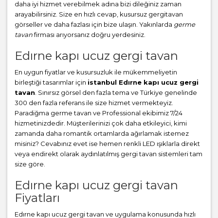
daha iyi hizmet verebilmek adına bizi dileğiniz zaman
arayabilirsiniz. Size en hızlı cevap, kusursuz gergitavan
görseller ve daha fazlası için bize ulaşın. Yakınlarda
germe
tavan
firması arıyorsanız doğru yerdesiniz.
Edırne kapı ucuz gergi tavan
En uygun fiyatlar ve kusursuzluk ile mükemmeliyetin
birleştiği tasarımlar için
istanbul Edırne kapı ucuz gergi
tavan
. Sınırsız görsel den fazla tema ve Türkiye genelinde
300 den fazla referans ile size hizmet vermekteyiz.
Paradiğma
germe tavan
ve Professional ekibimiz 7/24
hizmetinizdedir. Müşterilerinizi çok daha etkileyici, kimi
zamanda daha romantik ortamlarda ağırlamak istemez
misiniz? Cevabınız evet ise hemen renkli LED ışıklarla direkt
veya endirekt olarak aydınlatılmış gergi tavan sistemleri tam
size göre.
Edırne kapı ucuz gergi tavan
Fiyatları
Edırne kapı ucuz gergi tavan ve uygulama konusunda hızlı