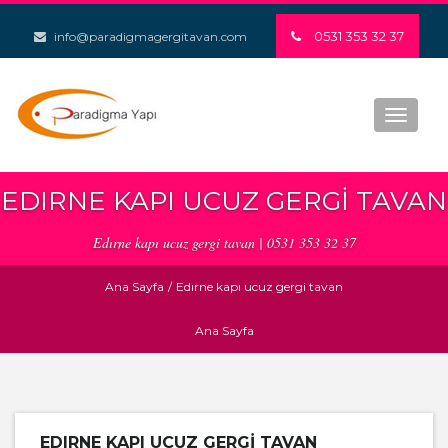
0531 353 32 37
info@paradigmagergitavan.com
Toggle
navigat
EDIRNE KAPI UCUZ GERGI TAVAN
Edırne kapı ucuz gergi tavan | 0531 353 32 37
Ana Sayfa
/
Edırne kapı ucuz gergi tavan
Ana Sayfa
EDIRNE KAPI UCUZ GERGI TAVAN