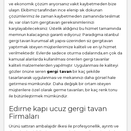
ve ekonomik çözüm arıyorsanız vakit kaybetmeden bize
ulaşın. Ekibimiz tarafından ince elenip sık dokunan
çözümlerimiz ile zaman kaybetmeden zamanında teslimat
ile, var olan tüm gergitavan gereksinimlerinizi
karşılayabileceksiniz. Üstelik aldığınız bu hizmet tamamında
memnun kalacagınızı garanti ediyoruz. Paradigma istanbul
gergi tavan
kurumsal alt yapısı üzerinden siz gergitavan
yaptırmak isteyen müşterilerimize kaliteli ve en iyi hizmet
verilmektedir. Evlerde sadece oturma odalarında,en çok da
kamusal alanlarda kullanılması önerilen gergi tavanlar
kaliteli malzemelerden yapılmıştır. Uygulanması ile kaliteyi
gözler önüne seren
gergi tavan
bir kaç şekilde
tasarlanarak uygulanması ve mekanınızı daha görsel hale
getirmesi mümkündür. Daha değişik bir ortam isteyen
müşterilere özel olarak germe tavanları, bir kaç renk tonu
ile bütünleştirmek mümkündür.
Edırne kapı ucuz gergi tavan
Firmaları
Ürünü sattıran ambalajıdır ilkesi ile profesyonellik, ayrıntı ve