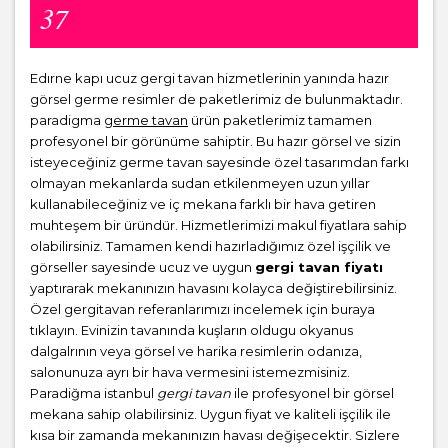
37
Edırne kapı ucuz gergi tavan hizmetlerinin yanında hazır
görsel germe resimler de paketlerimiz de bulunmaktadır.
paradigma
germe tavan
ürün paketlerimiz tamamen
profesyonel bir görünüme sahiptir. Bu hazır görsel ve sizin
isteyeceğiniz germe tavan sayesinde özel tasarımdan farkı
olmayan mekanlarda sudan etkilenmeyen uzun yıllar
kullanabileceğiniz ve iç mekana farklı bir hava getiren
muhteşem bir üründür. Hizmetlerimizi makul fiyatlara sahip
olabilirsiniz. Tamamen kendi hazırladığımız özel işçilik ve
görseller sayesinde ucuz ve uygun
gergi tavan fiyatı
yaptırarak mekanınızın havasını kolayca değiştirebilirsiniz.
Özel gergitavan referanlarımızı incelemek için buraya
tıklayın. Evinizin tavanında kuşların oldugu okyanus
dalgalrının veya görsel ve harika resimlerin odanıza,
salonunuza ayrı bir hava vermesini istemezmisiniz.
Paradiğma istanbul
gergi tavan
ile profesyonel bir görsel
mekana sahip olabilirsiniz. Uygun fiyat ve kaliteli işçilik ile
kısa bir zamanda mekanınızın havası değişecektir. Sizlere