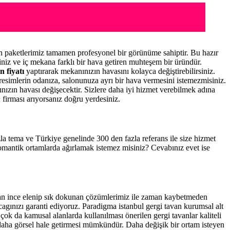
 paketlerimiz tamamen profesyonel bir görünüme sahiptir. Bu hazır
niz ve iç mekana farklı bir hava getiren muhteşem bir üründür.
n fiyatı
yaptırarak mekanınızın havasını kolayca değiştirebilirsiniz.
resimlerin odanıza, salonunuza ayrı bir hava vermesini istemezmisiniz.
nınızın havası değişecektir. Sizlere daha iyi hizmet verebilmek adına
n
firması arıyorsanız doğru yerdesiniz.
azla tema ve Türkiye genelinde 300 den fazla referans ile size hizmet
romantik ortamlarda ağırlamak istemez misiniz? Cevabınız evet ise
dan ince elenip sık dokunan çözümlerimiz ile zaman kaybetmeden
cagınızı garanti ediyoruz. Paradigma istanbul
gergi tavan
kurumsal alt
çok da kamusal alanlarda kullanılması önerilen gergi tavanlar kaliteli
daha görsel hale getirmesi mümkündür. Daha değişik bir ortam isteyen