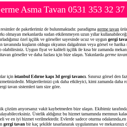
 Germe Asma Tavan 0531 353 32 37
e resimler de paketlerimiz de bulunmaktadır. paradigma
germe tavan
ürün
arkı olmayan mekanlarda sudan etkilenmeyen uzun yıllar kullanabileceği
ırladığımız özel işçilik ve görseller sayesinde ucuz ve uygun
gergi tava
zin tavanında kuşların oldugu okyanus dalgalrının veya görsel ve harika 
 olabilirsiniz. Uygun fiyat ve kaliteli işçilik ile kısa bir zamanda meka
itavan görseller ve daha fazlası için bize ulaşın. Yakınlarda
germe tava
mlar için
istanbul Edırne kapı 3d gergi tavancı
. Sınırsız görsel den f
zmetinizdedir. Müşterilerinizi çok daha etkileyici, kimi zamanda daha 
rgi tavan sistemleri tam size göre.
ik çözüm arıyorsanız vakit kaybetmeden bize ulaşın. Ekibimiz tarafın
rşılayabileceksiniz. Üstelik aldığınız bu hizmet tamamında memnun kala
eli ve en iyi hizmet verilmektedir. Evlerde sadece oturma odalarında,en 
en
gergi tavan
bir kaç şekilde tasarlanarak uygulanması ve mekanınızı 