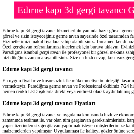
Edırne kapı 3d gergi tavancı
Edırne kapı 3d gergi tavancı hizmetlerinin yanında hazır görsel germ
görsel ve sizin isteyeceğiniz germe tavan sayesinde özel tasarımdan f
Hizmetlerimizi makul fiyatlara sahip olabilirsiniz. Tamamen kendi haz
Özel gergitavan referanlarımızı incelemek için buraya tıklayın. Evini
Paradiğma istanbul
gergi tavan
ile profesyonel bir görsel mekana sahip
bizi dileğiniz zaman arayabilirsiniz. Size en hızlı cevap, kusursuz gerg
Edırne kapı 3d gergi tavancı
En uygun fiyatlar ve kusursuzluk ile mükemmeliyetin birleştiği tasarı
vermekteyiz. Paradiğma
germe tavan
ve Professional ekibimiz 7/24 hi
hemen renkli LED ışıklarla direkt veya endirekt olarak aydınlatılmış ge
Edırne kapı 3d gergi tavancı Fiyatları
Edırne kapı 3d gergi tavancı ve uygulama konusunda hızlı ve ekonom
zamanında teslimat ile, var olan tüm gergitavan gereksinimlerinizi ka
yapısı üzerinden siz gergitavan yaptırmak isteyen müşterilerimize kalit
malzemelerden yapılmıştır. Uygulanması ile kaliteyi gözler önüne ser