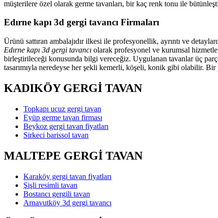
müşterilere özel olarak germe tavanları, bir kaç renk tonu ile bütünl
Edırne kapı 3d gergi tavancı Firmaları
Ürünü sattıran ambalajıdır ilkesi ile profesyonellik, ayrıntı ve detayl
Edırne kapı 3d gergi tavancı
olarak profesyonel ve kurumsal hizmetler 
birleştirileceği konusunda bilgi vereceğiz. Uygulanan tavanlar üç parç
tasarımıyla neredeyse her şekli kemerli, köşeli, konik gibi olabilir. Bi
KADIKÖY GERGİ TAVAN
Topkapı ucuz gergi tavan
Eyüp germe tavan firması
Beykoz gergi tavan fiyatları
Sirkeci barissol tavan
MALTEPE GERGİ TAVAN
Karaköy gergi tavan fiyatları
Şişli resimli tavan
Bostancı gergili tavan
Arnavutköy 3d gergi tavancı