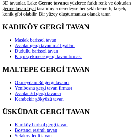
3D tavanlar. Lake
Germe tavancı
yüzlerce farklı renk ve dokudan
germe tavan fiyat
tasarımıyla neredeyse her şekli kemerli, köşeli,
konik gibi olabilir. Bir yüzey oluşturmanıza olanak tanır.
KADIKÖY GERGİ TAVAN
Maslak barissol tavan
Avcılar gergi tavan m2 fiyatları
Dudullu barissol tavan
Küçükçekmece gergi tavan firması
MALTEPE GERGİ TAVAN
Okmeydanı 3d gergi tavancı
Yenibosna gergi tavan firması
Avcılar 3d gergi tavancı
Karabekir gökyüzü tavan
ÜSKÜDAR GERGİ TAVAN
Kurtköy barisol gergi tavan
Bostancı resimli tavan
Sefakoy ledli tavan