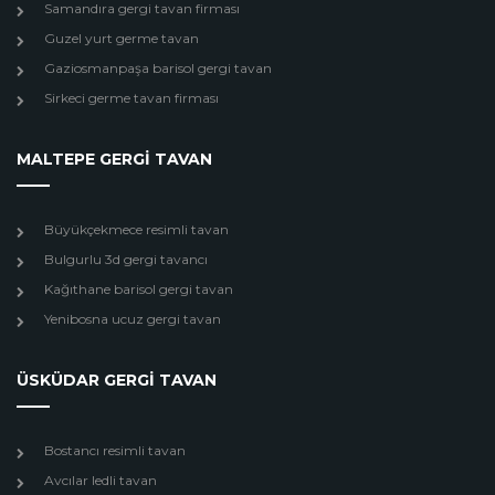
Samandıra gergi tavan firması
Guzel yurt germe tavan
Gaziosmanpaşa barisol gergi tavan
Sirkeci germe tavan firması
MALTEPE GERGİ TAVAN
Büyükçekmece resimli tavan
Bulgurlu 3d gergi tavancı
Kağıthane barisol gergi tavan
Yenibosna ucuz gergi tavan
ÜSKÜDAR GERGİ TAVAN
Bostancı resimli tavan
Avcılar ledli tavan