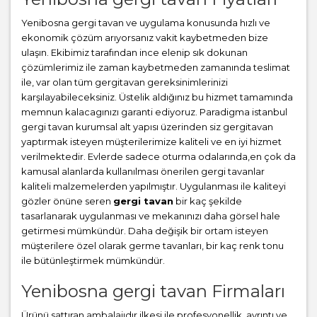
Yenibosna gergi tavan ve uygulama konusunda hızlı ve
ekonomik çözüm arıyorsanız vakit kaybetmeden bize
ulaşın. Ekibimiz tarafından ince elenip sık dokunan
çözümlerimiz ile zaman kaybetmeden zamanında teslimat
ile, var olan tüm gergitavan gereksinimlerinizi
karşılayabileceksiniz. Üstelik aldığınız bu hizmet tamamında
memnun kalacagınızı garanti ediyoruz. Paradigma istanbul
gergi tavan
kurumsal alt yapısı üzerinden siz gergitavan
yaptırmak isteyen müşterilerimize kaliteli ve en iyi hizmet
verilmektedir. Evlerde sadece oturma odalarında,en çok da
kamusal alanlarda kullanılması önerilen gergi tavanlar
kaliteli malzemelerden yapılmıştır. Uygulanması ile kaliteyi
gözler önüne seren
gergi tavan
bir kaç şekilde
tasarlanarak uygulanması ve mekanınızı daha görsel hale
getirmesi mümkündür. Daha değişik bir ortam isteyen
müşterilere özel olarak germe tavanları, bir kaç renk tonu
ile bütünleştirmek mümkündür.
Yenibosna gergi tavan Firmaları
Ürünü sattıran ambalajıdır ilkesi ile profesyonellik, ayrıntı ve