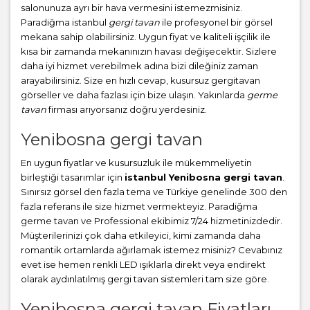
salonunuza ayrı bir hava vermesini istemezmisiniz.
Paradiğma istanbul
gergi tavan
ile profesyonel bir görsel
mekana sahip olabilirsiniz. Uygun fiyat ve kaliteli işçilik ile
kısa bir zamanda mekanınızın havası değişecektir. Sizlere
daha iyi hizmet verebilmek adına bizi dileğiniz zaman
arayabilirsiniz. Size en hızlı cevap, kusursuz gergitavan
görseller ve daha fazlası için bize ulaşın. Yakınlarda
germe
tavan
firması arıyorsanız doğru yerdesiniz.
Yenibosna gergi tavan
En uygun fiyatlar ve kusursuzluk ile mükemmeliyetin
birleştiği tasarımlar için
istanbul Yenibosna gergi tavan
.
Sınırsız görsel den fazla tema ve Türkiye genelinde 300 den
fazla referans ile size hizmet vermekteyiz. Paradiğma
germe tavan
ve Professional ekibimiz 7/24 hizmetinizdedir.
Müşterilerinizi çok daha etkileyici, kimi zamanda daha
romantik ortamlarda ağırlamak istemez misiniz? Cevabınız
evet ise hemen renkli LED ışıklarla direkt veya endirekt
olarak aydınlatılmış gergi tavan sistemleri tam size göre.
Yenibosna gergi tavan Fiyatları