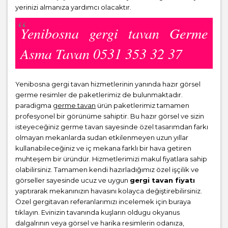
yerinizi almanıza yardımcı olacaktır.
Yenibosna gergi tavan Germe
Asma Tavan 0531 353 32 37
Yenibosna gergi tavan hizmetlerinin yanında hazır görsel
germe resimler de paketlerimiz de bulunmaktadır.
paradigma
germe tavan
ürün paketlerimiz tamamen
profesyonel bir görünüme sahiptir. Bu hazır görsel ve sizin
isteyeceğiniz germe tavan sayesinde özel tasarımdan farkı
olmayan mekanlarda sudan etkilenmeyen uzun yıllar
kullanabileceğiniz ve iç mekana farklı bir hava getiren
muhteşem bir üründür. Hizmetlerimizi makul fiyatlara sahip
olabilirsiniz. Tamamen kendi hazırladığımız özel işçilik ve
görseller sayesinde ucuz ve uygun
gergi tavan fiyatı
yaptırarak mekanınızın havasını kolayca değiştirebilirsiniz.
Özel gergitavan referanlarımızı incelemek için buraya
tıklayın. Evinizin tavanında kuşların oldugu okyanus
dalgalrının veya görsel ve harika resimlerin odanıza,