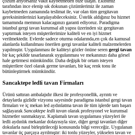
çözüm arıyorsanız vakit kaybetmeden bize ulaşın. Ekibimiz
tarafından ince elenip sık dokunan çözümlerimiz ile zaman
kaybetmeden zamanında teslimat ile, var olan tüm gergitavan
gereksinimlerinizi karşılayabileceksiniz. Üstelik aldığınız bu hizmet
tamamında memnun kalacagınızı garanti ediyoruz. Paradigma
istanbul
gergi tavan
kurumsal alt yapısı üzerinden siz gergitavan
yaptırmak isteyen müşterilerimize kaliteli ve en iyi hizmet
verilmektedir. Evlerde sadece oturma odalarında,en çok da kamusal
alanlarda kullanılması önerilen gergi tavanlar kaliteli malzemelerden
yapılmıştır. Uygulanması ile kaliteyi gözler önüne seren
gergi tavan
bir kaç şekilde tasarlanarak uygulanması ve mekanınızı daha görsel
hale getirmesi mümkündür. Daha değişik bir ortam isteyen
müşterilere özel olarak germe tavanları, bir kaç renk tonu ile
bütünleştirmek mümkündür.
Sancaktepe ledli tavan Firmaları
Ürünü sattıran ambalajıdır ilkesi ile profesyonellik, ayrıntı ve
detaylarda gizlidir vizyonu sayesinde paradigma istanbul gergi tavan
firmaları ve iç mekan led aydınlatma tavan ile tüm işlerde tam başarı
sağlayarak
Sancaktepe ledli tavan
olarak profesyonel ve kurumsal
hizmetler sunmaktayız. Kaplamalı tavan uygulaması yüzeyleri ile
ledli aydınlık mekanlar dolayısıyla size, diğer gergi tavanları diğer
dokularla nasıl birleştirileceği konusunda bilgi vereceğiz. Uygulanan
tavanlar üç parçaya ayrılmıştır: iki tonlu yüzeyler, yükselen tavan ve