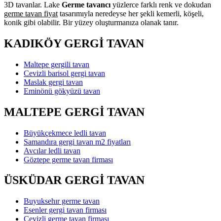
3D tavanlar. Lake
Germe tavancı
yüzlerce farklı renk ve dokudan
germe tavan fiyat
tasarımıyla neredeyse her şekli kemerli, köşeli,
konik gibi olabilir. Bir yüzey oluşturmanıza olanak tanır.
KADIKÖY GERGİ TAVAN
Maltepe gergili tavan
Cevizli barisol gergi tavan
Maslak gergi tavan
Eminönü gökyüzü tavan
MALTEPE GERGİ TAVAN
Büyükçekmece ledli tavan
Samandıra gergi tavan m2 fiyatları
Avcılar ledli tavan
Göztepe germe tavan firması
ÜSKÜDAR GERGİ TAVAN
Buyuksehır germe tavan
Esenler gergi tavan firması
Cevizli germe tavan firması