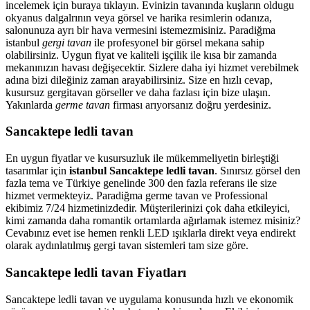
incelemek için buraya tıklayın. Evinizin tavanında kuşların oldugu
okyanus dalgalrının veya görsel ve harika resimlerin odanıza,
salonunuza ayrı bir hava vermesini istemezmisiniz. Paradiğma
istanbul
gergi tavan
ile profesyonel bir görsel mekana sahip
olabilirsiniz. Uygun fiyat ve kaliteli işçilik ile kısa bir zamanda
mekanınızın havası değişecektir. Sizlere daha iyi hizmet verebilmek
adına bizi dileğiniz zaman arayabilirsiniz. Size en hızlı cevap,
kusursuz gergitavan görseller ve daha fazlası için bize ulaşın.
Yakınlarda
germe tavan
firması arıyorsanız doğru yerdesiniz.
Sancaktepe ledli tavan
En uygun fiyatlar ve kusursuzluk ile mükemmeliyetin birleştiği
tasarımlar için
istanbul Sancaktepe ledli tavan
. Sınırsız görsel den
fazla tema ve Türkiye genelinde 300 den fazla referans ile size
hizmet vermekteyiz. Paradiğma
germe tavan
ve Professional
ekibimiz 7/24 hizmetinizdedir. Müşterilerinizi çok daha etkileyici,
kimi zamanda daha romantik ortamlarda ağırlamak istemez misiniz?
Cevabınız evet ise hemen renkli LED ışıklarla direkt veya endirekt
olarak aydınlatılmış gergi tavan sistemleri tam size göre.
Sancaktepe ledli tavan Fiyatları
Sancaktepe ledli tavan ve uygulama konusunda hızlı ve ekonomik