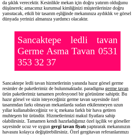
da şıklık verecektir. Kesinlikle mekan için doğru yatırım olduğunu
düşünerek; amacımız kurumsal kimliğinizi müşterilerinize doğru
yansıtacak, etkili bir tasarım eşliğinde mekanınıza aydıklık ve görsel
dünyada yerinizi almanıza yardımcı olacaktır.
Sancaktepe ledli tavan
Germe Asma Tavan 0531
353 32 37
Sancaktepe ledli tavan hizmetlerinin yanında hazır görsel germe
resimler de paketlerimiz de bulunmaktadır. paradigma
germe tavan
ürün paketlerimiz tamamen profesyonel bir görünüme sahiptir. Bu
hazır görsel ve sizin isteyeceğiniz germe tavan sayesinde özel
tasarımdan farkı olmayan mekanlarda sudan etkilenmeyen uzun
yıllar kullanabileceğiniz ve iç mekana farklı bir hava getiren
muhteşem bir üründür. Hizmetlerimizi makul fiyatlara sahip
olabilirsiniz. Tamamen kendi hazırladığımız özel işçilik ve görseller
sayesinde ucuz ve uygun
gergi tavan fiyatı
yaptırarak mekanınızın
havasını kolayca değiştirebilirsiniz. Özel gergitavan referanlarımızı