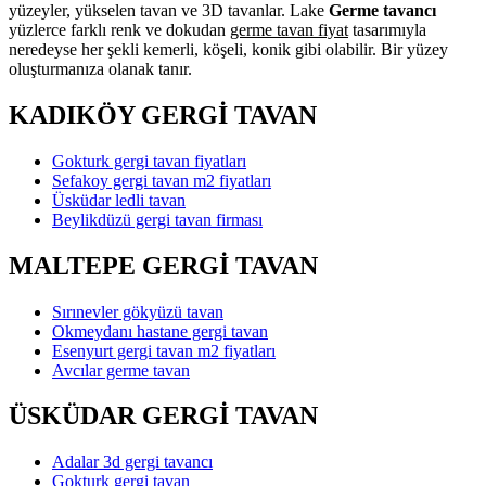
yüzeyler, yükselen tavan ve 3D tavanlar. Lake
Germe tavancı
yüzlerce farklı renk ve dokudan
germe tavan fiyat
tasarımıyla
neredeyse her şekli kemerli, köşeli, konik gibi olabilir. Bir yüzey
oluşturmanıza olanak tanır.
KADIKÖY GERGİ TAVAN
Gokturk gergi tavan fiyatları
Sefakoy gergi tavan m2 fiyatları
Üsküdar ledli tavan
Beylikdüzü gergi tavan firması
MALTEPE GERGİ TAVAN
Sırınevler gökyüzü tavan
Okmeydanı hastane gergi tavan
Esenyurt gergi tavan m2 fiyatları
Avcılar germe tavan
ÜSKÜDAR GERGİ TAVAN
Adalar 3d gergi tavancı
Gokturk gergi tavan