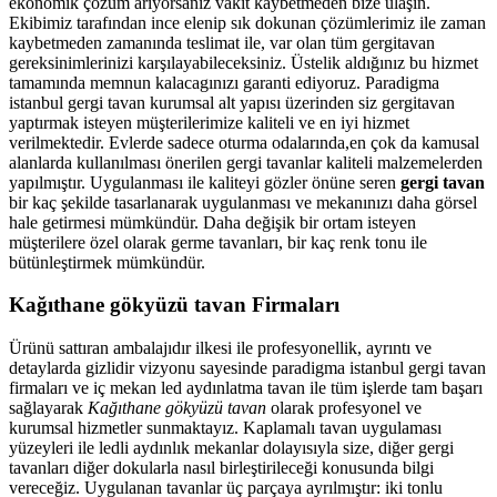
ekonomik çözüm arıyorsanız vakit kaybetmeden bize ulaşın.
Ekibimiz tarafından ince elenip sık dokunan çözümlerimiz ile zaman
kaybetmeden zamanında teslimat ile, var olan tüm gergitavan
gereksinimlerinizi karşılayabileceksiniz. Üstelik aldığınız bu hizmet
tamamında memnun kalacagınızı garanti ediyoruz. Paradigma
istanbul
gergi tavan
kurumsal alt yapısı üzerinden siz gergitavan
yaptırmak isteyen müşterilerimize kaliteli ve en iyi hizmet
verilmektedir. Evlerde sadece oturma odalarında,en çok da kamusal
alanlarda kullanılması önerilen gergi tavanlar kaliteli malzemelerden
yapılmıştır. Uygulanması ile kaliteyi gözler önüne seren
gergi tavan
bir kaç şekilde tasarlanarak uygulanması ve mekanınızı daha görsel
hale getirmesi mümkündür. Daha değişik bir ortam isteyen
müşterilere özel olarak germe tavanları, bir kaç renk tonu ile
bütünleştirmek mümkündür.
Kağıthane gökyüzü tavan Firmaları
Ürünü sattıran ambalajıdır ilkesi ile profesyonellik, ayrıntı ve
detaylarda gizlidir vizyonu sayesinde paradigma istanbul gergi tavan
firmaları ve iç mekan led aydınlatma tavan ile tüm işlerde tam başarı
sağlayarak
Kağıthane gökyüzü tavan
olarak profesyonel ve
kurumsal hizmetler sunmaktayız. Kaplamalı tavan uygulaması
yüzeyleri ile ledli aydınlık mekanlar dolayısıyla size, diğer gergi
tavanları diğer dokularla nasıl birleştirileceği konusunda bilgi
vereceğiz. Uygulanan tavanlar üç parçaya ayrılmıştır: iki tonlu