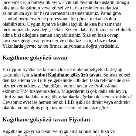
incelemek için buraya tıklayın. Evinizin tavanında kuşların oldugu
okyanus dalgalrının veya görsel ve harika resimlerin odanıza,
salonunuza ayrı bir hava vermesini istemezmisiniz. Paradiğma
istanbul
gergi tavan
ile profesyonel bir görsel mekana sahip
olabilirsiniz. Uygun fiyat ve kaliteli işçilik ile kısa bir zamanda
mekanınızın havası değişecektir. Sizlere daha iyi hizmet verebilmek
adına bizi dileğiniz zaman arayabilirsiniz. Size en hızlı cevap,
kusursuz gergitavan görseller ve daha fazlası için bize ulaşın.
Yakınlarda
germe tavan
firması arıyorsanız doğru yerdesiniz.
Kağıthane gökyüzü tavan
En uygun fiyatlar ve kusursuzluk ile mükemmeliyetin birleştiği
tasarımlar için
istanbul Kağıthane gökyüzü tavan
. Sınırsız görsel
den fazla tema ve Türkiye genelinde 300 den fazla referans ile size
hizmet vermekteyiz. Paradiğma
germe tavan
ve Professional
ekibimiz 7/24 hizmetinizdedir. Müşterilerinizi çok daha etkileyici,
kimi zamanda daha romantik ortamlarda ağırlamak istemez misiniz?
Cevabınız evet ise hemen renkli LED ışıklarla direkt veya endirekt
olarak aydınlatılmış gergi tavan sistemleri tam size göre.
Kağıthane gökyüzü tavan Fiyatları
Kağıthane gökyüzü tavan ve uygulama konusunda hızlı ve