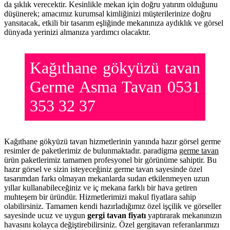
da şıklık verecektir. Kesinlikle mekan için doğru yatırım olduğunu
düşünerek; amacımız kurumsal kimliğinizi müşterilerinize doğru
yansıtacak, etkili bir tasarım eşliğinde mekanınıza aydıklık ve görsel
dünyada yerinizi almanıza yardımcı olacaktır.
Kağıthane gökyüzü tavan
Germe Asma Tavan 0531
353 32 37
Kağıthane gökyüzü tavan hizmetlerinin yanında hazır görsel germe
resimler de paketlerimiz de bulunmaktadır. paradigma
germe tavan
ürün paketlerimiz tamamen profesyonel bir görünüme sahiptir. Bu
hazır görsel ve sizin isteyeceğiniz germe tavan sayesinde özel
tasarımdan farkı olmayan mekanlarda sudan etkilenmeyen uzun
yıllar kullanabileceğiniz ve iç mekana farklı bir hava getiren
muhteşem bir üründür. Hizmetlerimizi makul fiyatlara sahip
olabilirsiniz. Tamamen kendi hazırladığımız özel işçilik ve görseller
sayesinde ucuz ve uygun
gergi tavan fiyatı
yaptırarak mekanınızın
havasını kolayca değiştirebilirsiniz. Özel gergitavan referanlarımızı