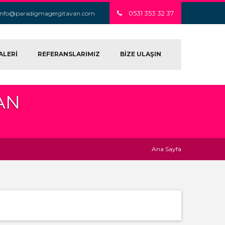
0531 353 32 37
info@paradigmagergitavan.com
ALERİ
REFERANSLARIMIZ
BİZE ULAŞIN
AN
Ana Sayfa