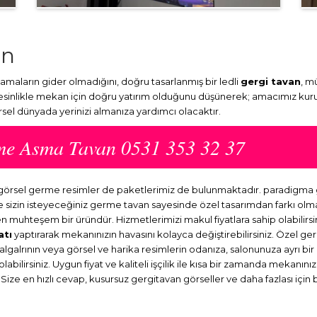
an
aların gider olmadığını, doğru tasarlanmış bir ledli
gergi tavan
, m
Kesinlikle mekan için doğru yatırım olduğunu düşünerek; amacımız kuru
örsel dünyada yerinizi almanıza yardımcı olacaktır.
me Asma Tavan 0531 353 32 37
r görsel germe resimler de paketlerimiz de bulunmaktadır. paradigma
ve sizin isteyeceğiniz germe tavan sayesinde özel tasarımdan farkı o
en muhteşem bir üründür. Hizmetlerimizi makul fiyatlara sahip olabilirsi
atı
yaptırarak mekanınızın havasını kolayca değiştirebilirsiniz. Özel ge
dalgalrının veya görsel ve harika resimlerin odanıza, salonunuza ayrı b
abilirsiniz. Uygun fiyat ve kaliteli işçilik ile kısa bir zamanda mekanını
 Size en hızlı cevap, kusursuz gergitavan görseller ve daha fazlası için 