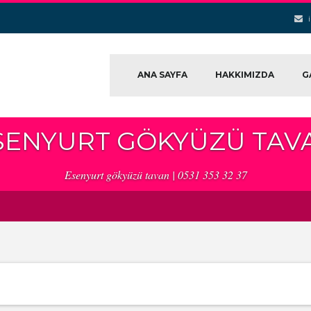
ANA SAYFA
HAKKIMIZDA
G
SENYURT GÖKYÜZÜ TAV
Esenyurt gökyüzü tavan | 0531 353 32 37