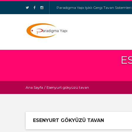
Paradigma Yapı Işıklı Gergi Tavan Sistemleri
E
Ana Sayfa
/
Esenyurt gökyüzü tavan
ESENYURT GÖKYÜZÜ TAVAN