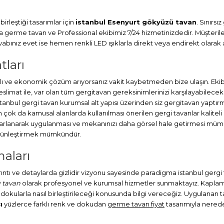
irleştiği tasarımlar için
istanbul Esenyurt gökyüzü tavan
. Sınırs
ma
germe tavan
ve Professional ekibimiz 7/24 hizmetinizdedir. Müşteril
ınız evet ise hemen renkli LED ışıklarla direkt veya endirekt olarak a
tları
 ve ekonomik çözüm arıyorsanız vakit kaybetmeden bize ulaşın. Ekibi
at ile, var olan tüm gergitavan gereksinimlerinizi karşılayabileceks
stanbul
gergi tavan
kurumsal alt yapısı üzerinden siz gergitavan yaptırm
ok da kamusal alanlarda kullanılması önerilen gergi tavanlar kaliteli
sarlanarak uygulanması ve mekanınızı daha görsel hale getirmesi müm
bütünleştirmek mümkündür.
aları
ayrıntı ve detaylarda gizlidir vizyonu sayesinde paradigma istanbul gerg
 tavan
olarak profesyonel ve kurumsal hizmetler sunmaktayız. Kaplamalı
 dokularla nasıl birleştirileceği konusunda bilgi vereceğiz. Uygulanan tav
ı
yüzlerce farklı renk ve dokudan
germe tavan fiyat
tasarımıyla neredey