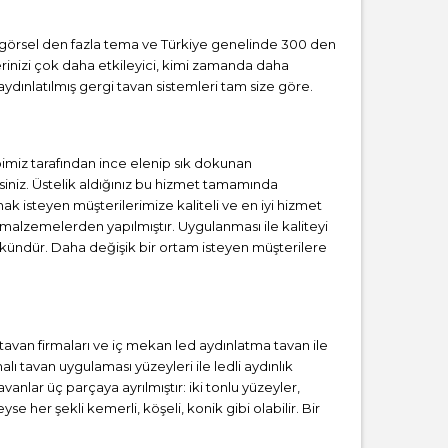
ız görsel den fazla tema ve Türkiye genelinde 300 den
erinizi çok daha etkileyici, kimi zamanda daha
ydınlatılmış gergi tavan sistemleri tam size göre.
miz tarafından ince elenip sık dokunan
iniz. Üstelik aldığınız bu hizmet tamamında
ak isteyen müşterilerimize kaliteli ve en iyi hizmet
 malzemelerden yapılmıştır. Uygulanması ile kaliteyi
kündür. Daha değişik bir ortam isteyen müşterilere
i tavan firmaları ve iç mekan led aydınlatma tavan ile
 tavan uygulaması yüzeyleri ile ledli aydınlık
anlar üç parçaya ayrılmıştır: iki tonlu yüzeyler,
se her şekli kemerli, köşeli, konik gibi olabilir. Bir