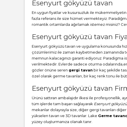
Esenyurt gökyüzü tavan
En uygun fiyatlar ve kusursuzluk ile mükemmeliyetin b
fazla referans ile size hizmet vermekteyiz. Paradiğ
romantik ortamlarda ağırlamak istemez misiniz? Cevab
Esenyurt gökyüzü tavan Fiya
Esenyurt gökyüzü tavan ve uygulama konusunda hızlı
çözümlerimiz ile zaman kaybetmeden zamanında teslim
memnun kalacagınızı garanti ediyoruz. Paradigma i
verilmektedir. Evlerde sadece oturma odalarında,en ç
gözler önüne seren
gergi tavan
bir kaç şekilde ta
özel olarak germe tavanları, bir kaç renk tonu ile 
Esenyurt gökyüzü tavan Firm
Ürünü sattıran ambalajıdır ilkesi ile profesyonellik, 
tüm işlerde tam başarı sağlayarak
Esenyurt gökyüzü
mekanlar dolayısıyla size, diğer gergi tavanları diğer
yükselen tavan ve 3D tavanlar. Lake
Germe tavanc
yüzey oluşturmanıza olanak tanır.