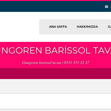
ANA SAYFA
HAKKIMIZDA
G
NGOREN BARISSOL TA
Gungoren barissol tavan | 0531 353 32 37