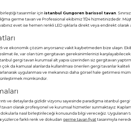
irleştiği tasarımlar için
istanbul Gungoren barissol tavan
. Sınırs
adiğma
germe tavan
ve Professional ekibimiz 7/24 hizmetinizdedir. Müşt
ınız evet ise hemen renkli LED ışıklarla direkt veya endirekt olarak a
tları
ı ve ekonomik çözüm arıyorsanız vakit kaybetmeden bize ulaşın. Ekib
at ile, var olan tüm gergitavan gereksinimlerinizi karşılayabileceks
stanbul
gergi tavan
kurumsal alt yapısı üzerinden siz gergitavan yaptırm
ok da kamusal alanlarda kullanılması önerilen gergi tavanlar kaliteli
sarlanarak uygulanması ve mekanınızı daha görsel hale getirmesi müm
bütünleştirmek mümkündür.
maları
ayrıntı ve detaylarda gizlidir vizyonu sayesinde paradigma istanbul gerg
 tavan
olarak profesyonel ve kurumsal hizmetler sunmaktayız. Kaplamalı
 dokularla nasıl birleştirileceği konusunda bilgi vereceğiz. Uygulanan tav
ı
yüzlerce farklı renk ve dokudan
germe tavan fiyat
tasarımıyla neredey