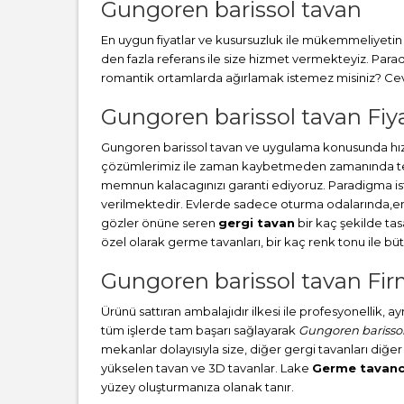
Gungoren barissol tavan
En uygun fiyatlar ve kusursuzluk ile mükemmeliyetin b
den fazla referans ile size hizmet vermekteyiz. Par
romantik ortamlarda ağırlamak istemez misiniz? Cevab
Gungoren barissol tavan Fiya
Gungoren barissol tavan ve uygulama konusunda hızl
çözümlerimiz ile zaman kaybetmeden zamanında teslim
memnun kalacagınızı garanti ediyoruz. Paradigma i
verilmektedir. Evlerde sadece oturma odalarında,en ç
gözler önüne seren
gergi tavan
bir kaç şekilde ta
özel olarak germe tavanları, bir kaç renk tonu ile 
Gungoren barissol tavan Fir
Ürünü sattıran ambalajıdır ilkesi ile profesyonellik, 
tüm işlerde tam başarı sağlayarak
Gungoren barissol
mekanlar dolayısıyla size, diğer gergi tavanları diğer
yükselen tavan ve 3D tavanlar. Lake
Germe tavanc
yüzey oluşturmanıza olanak tanır.