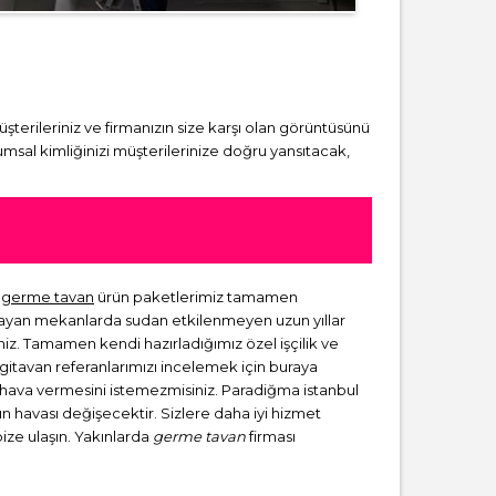
üşterileriniz ve firmanızın size karşı olan görüntüsünü
msal kimliğinizi müşterilerinize doğru yansıtacak,
a
germe tavan
ürün paketlerimiz tamamen
lmayan mekanlarda sudan etkilenmeyen uzun yıllar
niz. Tamamen kendi hazırladığımız özel işçilik ve
rgitavan referanlarımızı incelemek için buraya
ir hava vermesini istemezmisiniz. Paradiğma istanbul
zın havası değişecektir. Sizlere daha iyi hizmet
bize ulaşın. Yakınlarda
germe tavan
firması