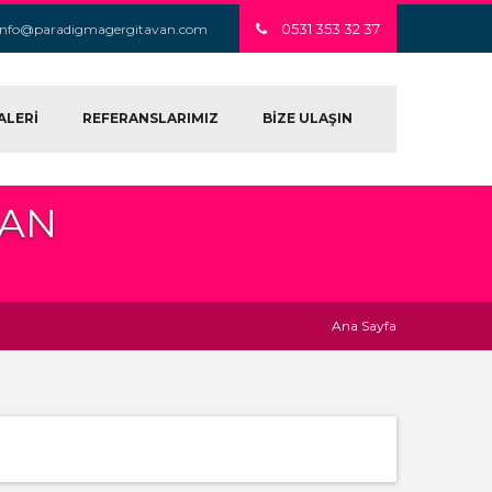
0531 353 32 37
info@paradigmagergitavan.com
ALERİ
REFERANSLARIMIZ
BİZE ULAŞIN
VAN
Ana Sayfa