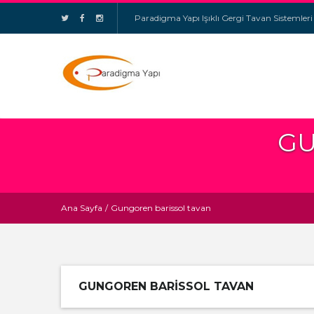
Paradigma Yapı Işıklı Gergi Tavan Sistemleri
GU
Ana Sayfa
/
Gungoren barissol tavan
GUNGOREN BARISSOL TAVAN