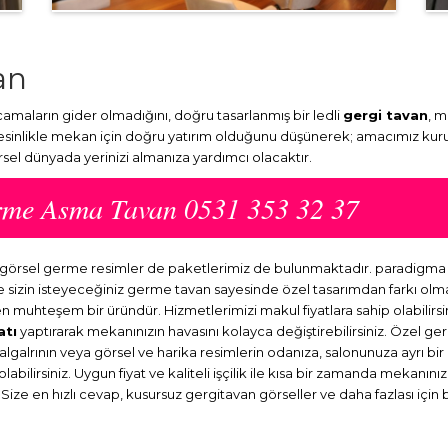
an
maların gider olmadığını, doğru tasarlanmış bir ledli
gergi tavan
, m
Kesinlikle mekan için doğru yatırım olduğunu düşünerek; amacımız kuru
örsel dünyada yerinizi almanıza yardımcı olacaktır.
rme Asma Tavan 0531 353 32 37
r görsel germe resimler de paketlerimiz de bulunmaktadır. paradigm
ve sizin isteyeceğiniz germe tavan sayesinde özel tasarımdan farkı o
en muhteşem bir üründür. Hizmetlerimizi makul fiyatlara sahip olabilirsi
atı
yaptırarak mekanınızın havasını kolayca değiştirebilirsiniz. Özel ge
dalgalrının veya görsel ve harika resimlerin odanıza, salonunuza ayrı b
abilirsiniz. Uygun fiyat ve kaliteli işçilik ile kısa bir zamanda mekanını
 Size en hızlı cevap, kusursuz gergitavan görseller ve daha fazlası için 