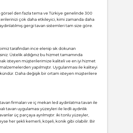
ız görsel den fazla tema ve Türkiye genelinde 300
erilerinizi çok daha etkileyici, kimi zamanda daha
ydınlatılmış gergi tavan sistemleri tam size göre.
imiz tarafından ince elenip sık dokunan
iniz. Üstelik aldığınız bu hizmet tamamında
ak isteyen müşterilerimize kaliteli ve en iyi hizmet
 malzemelerden yapılmıştır. Uygulanması ile kaliteyi
kündür. Daha değişik bir ortam isteyen müşterilere
i tavan firmaları ve iç mekan led aydınlatma tavan ile
 tavan uygulaması yüzeyleri ile ledli aydınlık
anlar üç parçaya ayrılmıştır: iki tonlu yüzeyler,
se her şekli kemerli, köşeli, konik gibi olabilir. Bir