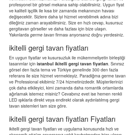
profesyonel bir görsel mekana sahip olabilirsiniz. Uygun fiyat
ve kaliteli işçilik ile kısa bir zamanda mekanınızın havası
değişecektir. Sizlere daha iyi hizmet verebilmek adına bizi
dileğiniz zaman arayabilirsiniz. Size en hızlı cevap, kusursuz
gergitavan görseller ve daha fazlası için bize ulaşın.
Yakınlarda
germe tavan
firması arıyorsanız doğru yerdesiniz.
ikitelli gergi tavan fiyatları
En uygun fiyatlar ve kusursuzluk ile mükemmeliyetin birleştiği
tasarımlar için
istanbul ikitelli gergi tavan fiyatları
. Sınırsız
görsel den fazla tema ve Türkiye genelinde 300 den fazla
referans ile size hizmet vermekteyiz. Paradiğma
germe tavan
ve Professional ekibimiz 7/24 hizmetinizdedir. Müşterilerinizi
çok daha etkileyici, kimi zamanda daha romantik ortamlarda
ağırlamak istemez misiniz? Cevabınız evet ise hemen renkli
LED ışıklarla direkt veya endirekt olarak aydınlatılmış gergi
tavan sistemleri tam size göre.
ikitelli gergi tavan fiyatları Fiyatları
ikitelli gergi tavan fiyatları ve uygulama konusunda hızlı ve
ekonomik çözüm arıyorsanız vakit kaybetmeden bize ulaşın.