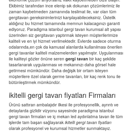
Ekibimiz tarafından ince elenip sık dokunan çözümlerimiz ile
zaman kaybetmeden zamanında teslimat ile, var olan tüm
gergitavan gereksinimlerinizi karşılayabileceksiniz. Üstelik
aldığınız bu hizmet tamamında memnun kalacagınızı garanti
ediyoruz. Paradigma istanbul
gergi tavan
kurumsal alt yapısı
üzerinden siz gergitavan yaptırmak isteyen müşterilerimize
kaliteli ve en iyi hizmet verilmektedir. Evlerde sadece oturma
odalarında,en çok da kamusal alanlarda kullanılması önerilen
gergi tavanlar kaliteli malzemelerden yapılmıştır. Uygulanması
ile kaliteyi gözler önüne seren
gergi tavan
bir kaç şekilde
tasarlanarak uygulanması ve mekanınızı daha görsel hale
getirmesi mümkündür. Daha değişik bir ortam isteyen
müşterilere özel olarak germe tavanları, bir kaç renk tonu ile
bütünleştirmek mümkündür.
ikitelli gergi tavan fiyatları Firmaları
Ürünü sattıran ambalajıdır ilkesi ile profesyonellik, ayrıntı ve
detaylarda gizlidir vizyonu sayesinde paradigma istanbul
gergi tavan firmaları ve iç mekan led aydınlatma tavan ile tüm
işlerde tam başarı sağlayarak
ikitelli gergi tavan fiyatları
olarak profesyonel ve kurumsal hizmetler sunmaktayız.