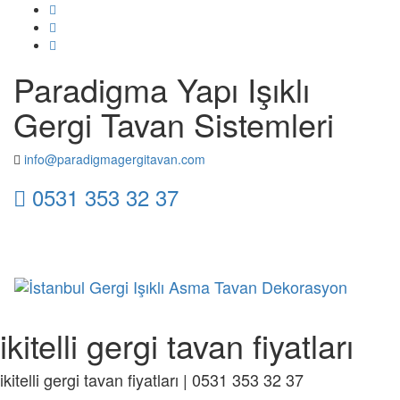
Paradigma Yapı Işıklı
Gergi Tavan Sistemleri
info@paradigmagergitavan.com
0531 353 32 37
Toggl
naviga
ikitelli gergi tavan fiyatları
ikitelli gergi tavan fiyatları | 0531 353 32 37