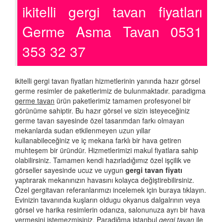
ikitelli gergi tavan fiyatları
Germe Asma Tavan 0531
353 32 37
ikitelli gergi tavan fiyatları hizmetlerinin yanında hazır görsel
germe resimler de paketlerimiz de bulunmaktadır. paradigma
germe tavan
ürün paketlerimiz tamamen profesyonel bir
görünüme sahiptir. Bu hazır görsel ve sizin isteyeceğiniz
germe tavan sayesinde özel tasarımdan farkı olmayan
mekanlarda sudan etkilenmeyen uzun yıllar
kullanabileceğiniz ve iç mekana farklı bir hava getiren
muhteşem bir üründür. Hizmetlerimizi makul fiyatlara sahip
olabilirsiniz. Tamamen kendi hazırladığımız özel işçilik ve
görseller sayesinde ucuz ve uygun
gergi tavan fiyatı
yaptırarak mekanınızın havasını kolayca değiştirebilirsiniz.
Özel gergitavan referanlarımızı incelemek için buraya tıklayın.
Evinizin tavanında kuşların oldugu okyanus dalgalrının veya
görsel ve harika resimlerin odanıza, salonunuza ayrı bir hava
vermesini istemezmisiniz. Paradiğma istanbul
gergi tavan
ile