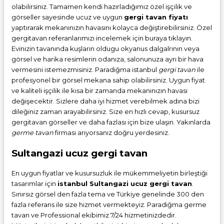
olabilirsiniz. Tamamen kendi hazırladığımız özel işçilik ve
görseller sayesinde ucuz ve uygun
gergi tavan fiyatı
yaptırarak mekanınızın havasını kolayca değiştirebilirsiniz. Özel
gergitavan referanlarımızı incelemek için buraya tıklayın.
Evinizin tavanında kuşların oldugu okyanus dalgalrının veya
görsel ve harika resimlerin odanıza, salonunuza ayrı bir hava
vermesini istemezmisiniz. Paradiğma istanbul
gergi tavan
ile
profesyonel bir görsel mekana sahip olabilirsiniz. Uygun fiyat
ve kaliteli işçilik ile kısa bir zamanda mekanınızın havası
değişecektir. Sizlere daha iyi hizmet verebilmek adına bizi
dileğiniz zaman arayabilirsiniz. Size en hızlı cevap, kusursuz
gergitavan görseller ve daha fazlası için bize ulaşın. Yakınlarda
germe tavan
firması arıyorsanız doğru yerdesiniz.
Sultangazi ucuz gergi tavan
En uygun fiyatlar ve kusursuzluk ile mükemmeliyetin birleştiği
tasarımlar için
istanbul Sultangazi ucuz gergi tavan
.
Sınırsız görsel den fazla tema ve Türkiye genelinde 300 den
fazla referans ile size hizmet vermekteyiz. Paradiğma
germe
tavan
ve Professional ekibimiz 7/24 hizmetinizdedir.