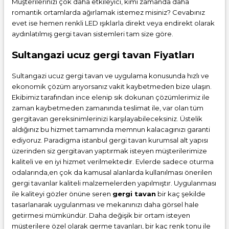
Müşterilerinizi çok daha etkileyici, kimi zamanda daha
romantik ortamlarda ağırlamak istemez misiniz? Cevabınız
evet ise hemen renkli LED ışıklarla direkt veya endirekt olarak
aydınlatılmış gergi tavan sistemleri tam size göre.
Sultangazi ucuz gergi tavan Fiyatları
Sultangazi ucuz gergi tavan ve uygulama konusunda hızlı ve
ekonomik çözüm arıyorsanız vakit kaybetmeden bize ulaşın.
Ekibimiz tarafından ince elenip sık dokunan çözümlerimiz ile
zaman kaybetmeden zamanında teslimat ile, var olan tüm
gergitavan gereksinimlerinizi karşılayabileceksiniz. Üstelik
aldığınız bu hizmet tamamında memnun kalacagınızı garanti
ediyoruz. Paradigma istanbul
gergi tavan
kurumsal alt yapısı
üzerinden siz gergitavan yaptırmak isteyen müşterilerimize
kaliteli ve en iyi hizmet verilmektedir. Evlerde sadece oturma
odalarında,en çok da kamusal alanlarda kullanılması önerilen
gergi tavanlar kaliteli malzemelerden yapılmıştır. Uygulanması
ile kaliteyi gözler önüne seren
gergi tavan
bir kaç şekilde
tasarlanarak uygulanması ve mekanınızı daha görsel hale
getirmesi mümkündür. Daha değişik bir ortam isteyen
müşterilere özel olarak germe tavanları, bir kaç renk tonu ile