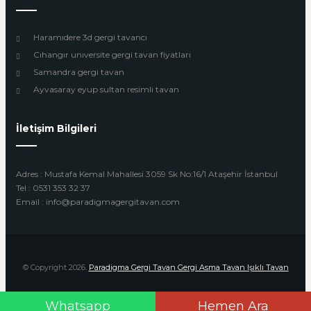
Haramıdere 3d gergi tavancı
Cıhangır unıversite gergi tavan fiyatları
Samandra gergi tavan
Ayvasaray eyup sultan resimli tavan
İletişim Bilgileri
Adres : Mustafa Kemal Mahallesi 3059 Sk No:16/1 Ataşehir İstanbul
Tel : 0531 353 32 37
Email : info@paradigmagergitavan.com
© Copyright 2026.
Paradigma Gergi Tavan Gergi Asma Tavan Işıklı Tavan
Whatsapp
Hemen Ara
Design by
Beyoglu Webtasarım