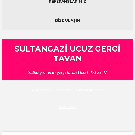
REFERANSLARIMIZ
BİZE ULAŞIN
SULTANGAZI UCUZ GERGI
TAVAN
Sultangazi ucuz gergi tavan | 0531 353 32 37
Ana Sayfa
/
Sultangazi ucuz gergi tavan
Ana Sayfa