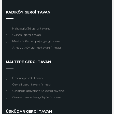
KADIKÖY GERGİ TAVAN
Halıcıoglu 3d gergi tavancı
Gunesli gergi tavan
Mustafa Kemal paşa gergi tavan
Arnavutköy germe tavan firması
MALTEPE GERGİ TAVAN
Ümraniye ledli tavan
Cevizli gergi tavan firması
Cıhangır unıversite 3d gergi tavancı
Cennet mahallesı gökyüzü tavan
ÜSKÜDAR GERGİ TAVAN